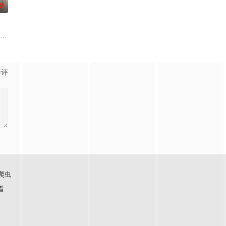
0
成复仇的受害者；临终前与
云峥之间曲折动人的情感，以及他们在复杂局势中坚守初心、勇敢
影评
爬虫
看