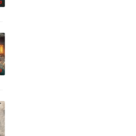
0
帅许又安与昆曲名伶荣筱楠推
人程桉、恩师林晚媚的双重背叛。她从恨意中涅槃重生，借私生女
0
逾白，我喜欢你，哲学和生
班子，偶遇“白天人住屋，晚上鬼占房”的阴阳宅，江淮被掳走配