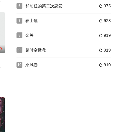
的助理蒋薇（许晴 饰）
案，蒋勤勤饰演的女警林雨虹克服重重困难，抽丝破茧侦破案件的
和前任的第二次恋爱
975
6

春山镜
928
7

金关
919
8

0
超时空拯救
919
9

乘风游
910
10

一名凭空闪现的神秘女子露娜
稳的平凡女性，面对丈夫的背叛与恶意，生活的重担和磨难，完成