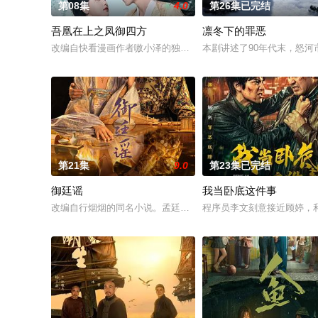
第08集
4.0
第26集已完结
吾凰在上之凤御四方
凛冬下的罪恶
改编自快看漫画作者嗷小泽的独家连载漫画《吾凰在上》。
本剧讲述了90年代末，怒河
第21集
9.0
第23集已完结
御廷谣
我当卧底这件事
改编自行烟烟的同名小说。孟廷辉，大平王朝有史以来个以女子
程序员李文刻意接近顾婷，