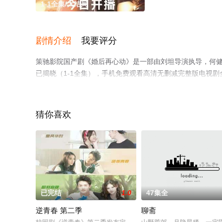
1-1全集/大结局
剧情介绍
我要评分
策驰影院国产剧《婚后再心动》是一部由刘坦导演执导，何健麒
已揭晓（1-1全集），手机免费观看高清无删减完整版电视
等平台了解。
猜你喜欢
。
已完结
1.0
47集全
逆青春 第二季
聊斋