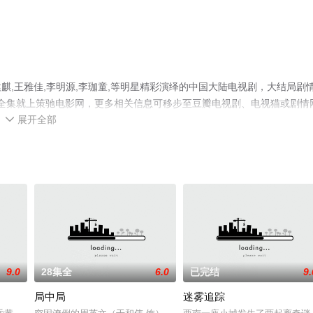
,王雅佳,李明源,李珈童,等明星精彩演绎的中国大陆电视剧，大结局剧
剧全集就上策驰电影网，更多相关信息可移步至豆瓣电视剧、电视猫或剧情
展开全部

9.0
28集全
6.0
已完结
9.
局中局
迷雾追踪