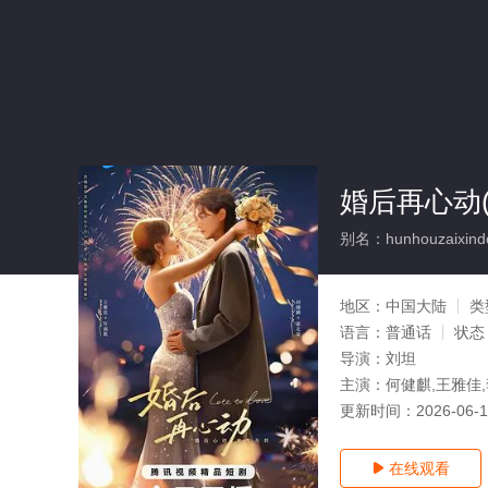
婚后再心动(
别名：hunhouzaixind
地区：
中国大陆
类
语言：
普通话
状态
导演：
刘坦
主演：
何健麒,王雅佳,
更新时间：
2026-06-
在线观看
