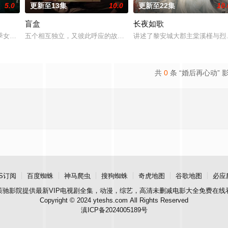
5.0
更新至13集
10.0
更新至22集
10.
盲盒
长夜如歌
午战争后，国家蒙羞，张謇虽高中
季女生苏琳（黄杨钿甜 饰），虽自小被父母忽视，在艰苦环境中长大
五个相互独立，又彼此呼应的故事——用一场精心策划的“夏令营”完
讲述了黎安城大郡主棠溪槿与烈
共
0
条 “婚后再心动” 
S订阅
百度蜘蛛
神马爬虫
搜狗蜘蛛
奇虎地图
谷歌地图
必应
策驰影院
提供最新VIP电视剧全集，动漫，综艺，高清未删减电影大全免费在线
Copyright © 2024 yteshs.com All Rights Reserved
滇ICP备2024005189号