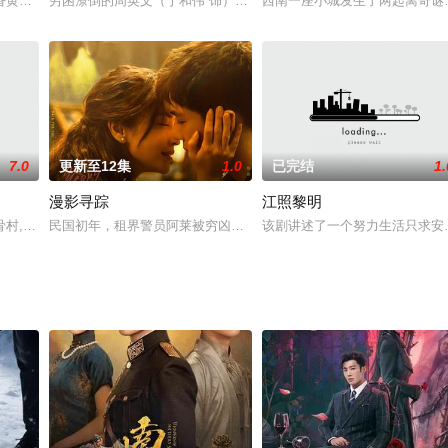
播出，孟彦森 、张潘靓子
昏黄的灯笼自远而今，冷寂的青灯下，几多诡异离奇的故事悄然上演。
穷困潦倒的周英文（于和伟 饰）被大博金董事长赵天宇（于和伟 饰）
西南一座小城发生了两起离奇谜
7.0
更新至12集
1.0
已完结
1.
漫影寻踪
江照黎明
，欲皈依佛门，来到少林，要求达
村,龙骨村里的安佛寺里有一尊魏晋时期的石佛,重达一点五吨,伟
民国初年，租界警员阿莱被穷凶极恶的帮派追杀，命悬一线之际，被
该剧讲述了一个努力生活只求安