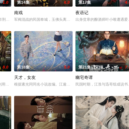
1.0
第14集
6.0
第17集
4.
南戏
夜语记
市刑侦支队在无普及监控、无DNA鉴定技术的支持下，通过摸排、
军阀混战的民国奉城，玉佛头离奇失窃，戏班主横尸戏台，将冷血少
出身贫寒的酿酒师叶小唯遭遇爱
8.0
第18集
5.0
第21集已完结
7.
天才，女友
幽宅奇谭
进士科三元及第入翰林院的奇女子
利用顾炎女儿奴的属性，请求老炮儿顾炎带自己用程序员身份卧底电诈
根据素光同同名小说改编。江逾白长大以后，林知夏忽然对他说：“江
民国时期，江淮与迅哥组成说书