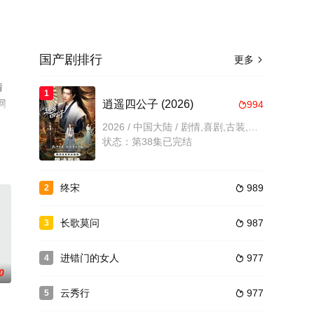
国产剧排行
更多

情
1
网
逍遥四公子 (2026)
994

2026 / 中国大陆 / 剧情,喜剧,古装,内地剧,国产
状态：第38集已完结
终宋
989
2

长歌莫问
987
3

进错门的女人
977
4

0
云秀行
977
5
