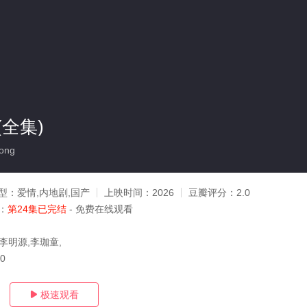
全集)
ong
型：
爱情,内地剧,国产
上映时间：
2026
豆瓣评分：
2.0
：
第24集已完结
- 免费在线观看
李明源,李珈童,
10
极速观看
