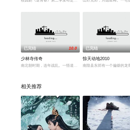
校园剧《逆青春》第二季发布定档预告，12月26日在爱奇艺上线
山野荒郊，月隐星稀。一宅
已完结
10.0
已完结
少林寺传奇
惊天动地2010
南北朝时期，连年战乱。一悟道高人，姓姬，名神光，看破红尘
南隍县东郊有一个偏僻的龙骨
相关推荐