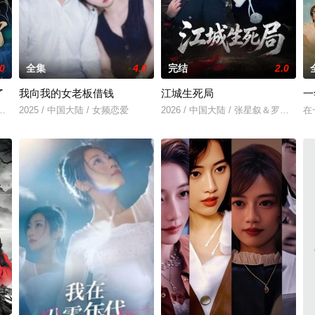
.0
全集
4.0
完结
2.0
了
我向我的女老板借钱
江城生死局
一
查祎琛
2025 / 中国大陆 / 女频恋爱
2026 / 中国大陆 / 张星叙＆罗钦艺
在