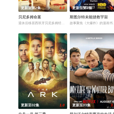
更新至第2集
8.0
更新至第3集
6
贝尼多姆命案
斯图尔特未能拯救宇宙
退休后移居西班牙贝尼多姆经营酒吧的英国前刑警，原以为能过
故事聚焦《大爆炸》的漫画书
更新至02集
1.0
更新至03集
3