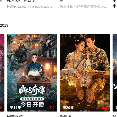
第
死人公司 第四季
冷
星
季
Netflix España ha publicado en redes social
热尼亚因一起事故而被不公正地监禁，
 2, Netflix h
2
019
.0
第15集
7.0
第20集
9.0
幽宅奇谭
御廷谣
我