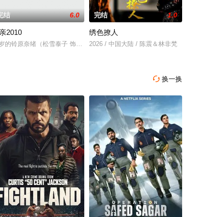
完结
6.0
完结
1.0
亲2010
绣色撩人
5岁的铃原奈绪（松雪泰子 饰）只身漂泊北国。似乎因某种原因，在过去的10年
2026 / 中国大陆 / 陈震＆林非梵
换一换
