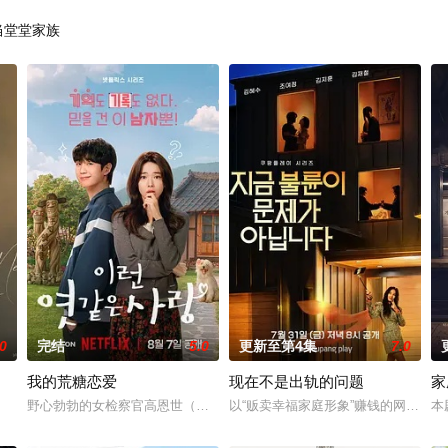
当堂堂家族
.0
完结
5.0
更新至第4集
7.0
我的荒糖恋爱
现在不是出轨的问题
家
尹多勋,文喜京,李商淑,郑孝彬,李家
野心勃勃的女检察官高恩世（贺营 饰）意外失忆，住进拳击教练张泰河（
以“贩卖幸福家庭形象”赚钱的网红夫
本