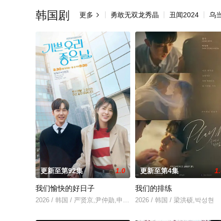
韩国剧
更多
勇敢无双龙秀晶
丑闻2024
乌

更新至第92集
1.0
更新至第4集
1
我们愉快的好日子
我们的排练
2026 / 韩国 / 严贤京,尹仲勋,申正允,尹多英,金惠玉,鲜于在德,
2026 / 韩国 / 梁洪硕,박성현