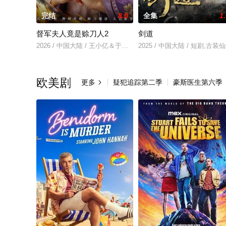
完结
8.0
全集
1
督军夫人竟是赊刀人2
剑道
2026 / 中国大陆 / 王小亿＆于伦豪＆王宇威
2025 / 中国大陆 / 短剧,古装
欧美剧
更多
疑犯追踪第二季
豪斯医生第六季
