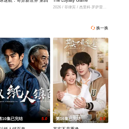
际迷航：奇异新世界 第四
The Loyalty Game
她的丈夫和6岁的女儿在事故中死亡。这起事故的真正罪魁
2026 / 菲律宾 / 杰里科·罗萨雷斯,珍妮·古铁
026 / 美国 / ,杰丝·布什,克里斯蒂娜·钟,西莉亚·罗丝·古丁,阿德里安·霍姆斯,克里
换一换

第10集已完结
5.0
第16集已完结
2.0
以纸人镇百鬼
其实不是重逢