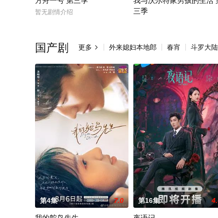
方舟一号 第三季
我与沃尔特家男孩的生活 
三季
暂无剧情介绍
Ahead of the arrival of Season
国产剧
更多
外来媳妇本地郎
春宵
斗罗大陆2

第4集
7.0
第16集
4
我的鸵鸟先生
夜语记