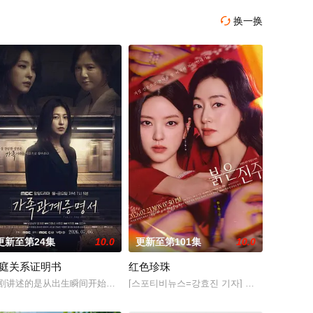
换一换

更新至第24集
10.0
更新至第101集
10.0
庭关系证明书
红色珍珠
丁海寅 饰）家中，对
妇，与他们正陷入泥淖般离婚诉讼的医师邻居。两对夫妻卷
剧讲述的是从出生瞬间开始就被打上家庭崩溃烙印的一个孩子和面对冷酷的偏
[스포티비뉴스=강효진 기자] 배우 박진희가 본