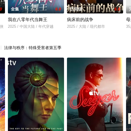
.0
全集
6.0
已完结
6.0
我在八零年代当舞王
病床前的战争
母
仙侠
2025 / 中国大陆 / 年代穿越
2025 / 大陆 / 现代都市
3
法律与秩序：特殊受害者第五季