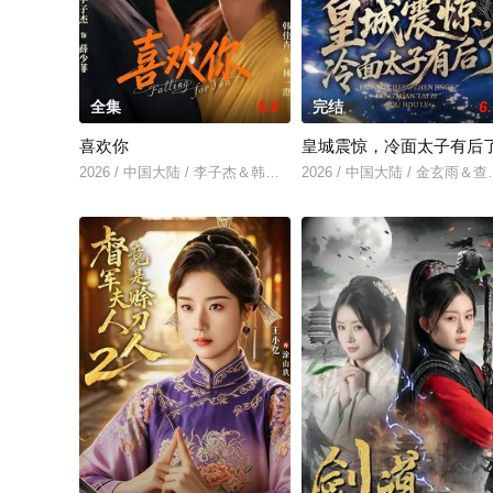
全集
5.0
完结
6
喜欢你
皇城震惊，冷面太子有后
2026 / 中国大陆 / 李子杰＆韩佳卉
2026 / 中国大陆 / 金玄雨＆