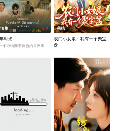
全8集
6.0
完结
7.0
年时光
农门小女娘：我有一个聚宝
盆
一个万物渐渐褪色的世界里，他们竭力让心中的爱保持鲜活。这是一场两个灵
2026 / 中国大陆 / 陆恩馨＆王洋＆江路祺