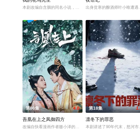
本剧改编自含胭的同名小说，讲述了邻家女孩庞倩（苏晓彤 饰）
出身贫寒的酿酒师叶小唯遭遇
第06集
4.0
第18集
1
吾凰在上之凤御四方
凛冬下的罪恶
改编自快看漫画作者嗷小泽的独家连载漫画《吾凰在上》。
本剧讲述了90年代末，怒河市