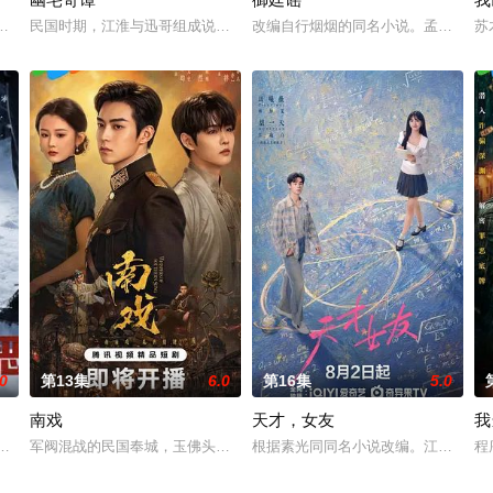
与童年时因一场意外落下身体残
爱人程桉、恩师林晚媚的双重背叛。她从恨意中涅槃重生，借私生女
民国时期，江淮与迅哥组成说书班子，偶遇“白天人住屋，晚上鬼占房”的
改编自行烟烟的同名小说。孟廷辉，
苏
.0
第13集
6.0
第16集
5.0
南戏
天才，女友
我
刑侦支队在无普及监控、无DNA鉴定技术的支持下，通过摸排、
军阀混战的民国奉城，玉佛头离奇失窃，戏班主横尸戏台，将冷血少帅许
根据素光同同名小说改编。江逾白长大
程