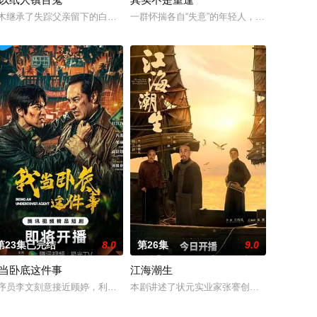
阴阳宅，江淮被掳走配
大平王朝有史以来个以女子进士科三元及第入翰林院的奇女子
木继承了失踪父亲留下的白事馆，本想低调扎纸维生，却因一具流血的新娘纸
一群怀揣各自“失意”的年轻人，在沿海小城
第23集已完结
8.0
第26集
9.0
当卧底这件事
江海潮生
又安与昆曲名伶荣筱楠推
以后，林知夏忽然对他说：“江逾白，我喜欢你，哲学和生
序员李文刻意接近顾婷，利用顾炎女儿奴的属性，请求老炮儿顾炎带自己用程
本剧讲述了状元实业家张謇创办大生企业，实