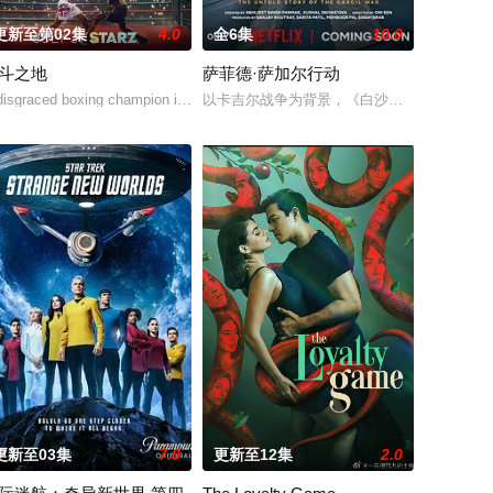
更新至第02集
4.0
全6集
10.0
斗之地
萨菲德·萨加尔行动
而
文学、电影和电视史上最受欢迎且意义重大的题材之一，私家
disgraced boxing champion is released fro
以卡吉尔战争为背景，《白沙行动》讲述了印度
更新至03集
7.0
更新至12集
2.0