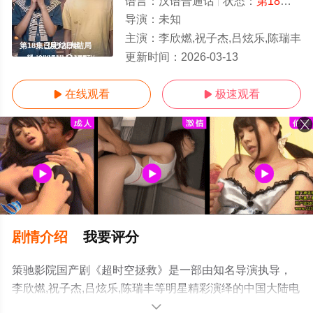
语言：
汉语普通话
状态：
第18集已完结
导演：
未知
主演：
李欣燃,祝子杰,吕炫乐,陈瑞丰
第18集已完结/大结局
更新时间：
2026-03-13
在线观看
极速观看


剧情介绍
我要评分
策驰影院国产剧《超时空拯救》是一部由知名导演执导，
李欣燃,祝子杰,吕炫乐,陈瑞丰等明星精彩演绎的中国大陆电
视剧，大结局剧情已揭晓（第18集已完结），手机免费观
