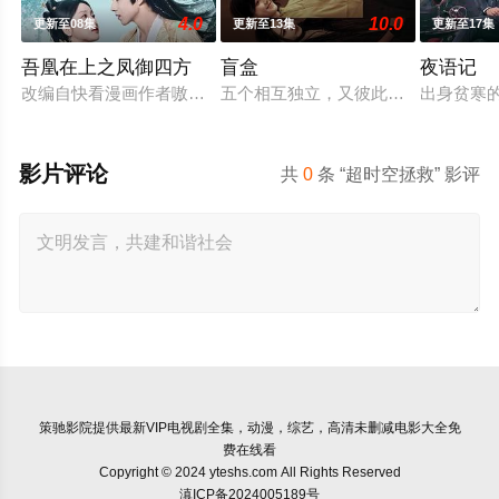
4.0
10.0
更新至08集
更新至13集
更新至17集
吾凰在上之凤御四方
盲盒
夜语记
改编自快看漫画作者嗷小泽的独家连载漫画《吾凰在上》。
五个相互独立，又彼此呼应的故事——
出身贫寒
影片评论
共
0
条 “超时空拯救” 影评
策驰影院
提供最新VIP电视剧全集，动漫，综艺，高清未删减电影大全免
费在线看
Copyright © 2024 yteshs.com All Rights Reserved
滇ICP备2024005189号