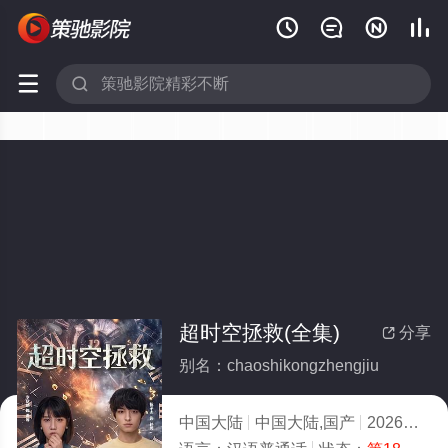






超时空拯救(全集)
分享

别名：chaoshikongzhengjiu
中国大陆
中国大陆,国产
2026
4.0