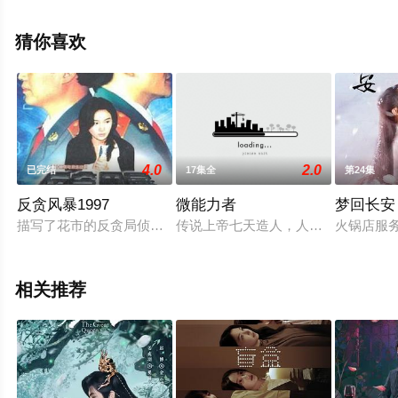
看高清无删减完整版电视剧全集就上策驰电影网，更多相
关信息可移步至豆瓣电视剧、电视猫或剧情网等平台了
猜你喜欢
解。
。
4.0
2.0
已完结
17集全
第24集
反贪风暴1997
微能力者
梦回长安
描写了花市的反贪局侦察处处长冯勇刚直不阿，敢于和社会上恶
传说上帝七天造人，人类穷极整个历
火锅店服
相关推荐