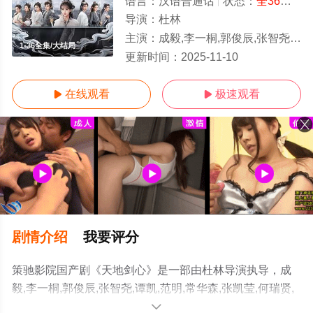
语言：
汉语普通话
状态：
全36集
- 
导演：
杜林
主演：
成毅,李一桐,郭俊辰,张智尧,谭凯,范明,常华森,张凯莹,何瑞贤,佟梦实,加奈那,王弘毅,毛晓慧,卢靖姗,晏云璟
1-36全集/大结局
更新时间：
2025-11-10
在线观看
极速观看


剧情介绍
我要评分
策驰影院国产剧《天地剑心》是一部由杜林导演执导，成
毅,李一桐,郭俊辰,张智尧,谭凯,范明,常华森,张凯莹,何瑞贤,
佟梦实,加奈那,王弘毅,毛晓慧,卢靖姗,晏云璟等明星精彩演
