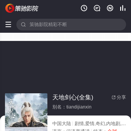






天地剑心(全集)
分享

别名：tiandijianxin
中国大陆
剧情,爱情,奇幻,内地剧,国产