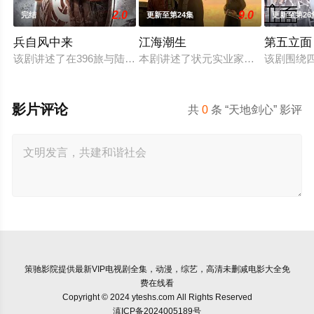
2.0
9.0
完结
更新至第24集
更新至第26
兵自风中来
江海潮生
第五立面
该剧讲述了在396旅与陆军步兵学院联合举办的小型军事演习中
本剧讲述了状元实业家张謇创办大生
该剧围绕
影片评论
共
0
条 “天地剑心” 影评
策驰影院
提供最新VIP电视剧全集，动漫，综艺，高清未删减电影大全免
费在线看
Copyright © 2024 yteshs.com All Rights Reserved
滇ICP备2024005189号