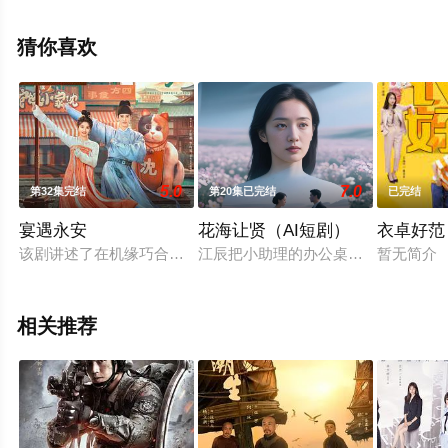
绎的中国大陆电视剧，大结局剧情已揭晓（1-36全集），
手机免费观看高清无删减完整版电视剧全集就上策驰电影
猜你喜欢
网，更多相关信息可移步至豆瓣电视剧、电视猫或剧情网
等平台了解。
5.0
7.0
第32集完结
第20集已完结
已完结
。
宴遇永安
花海让贤（AI短剧）
衣卓好范
该剧讲述了在机缘巧合之下，沈韶光（王影璐 饰）一家人意外来
江辰把小助理的办公桌布置得像花房
暂无简介
相关推荐