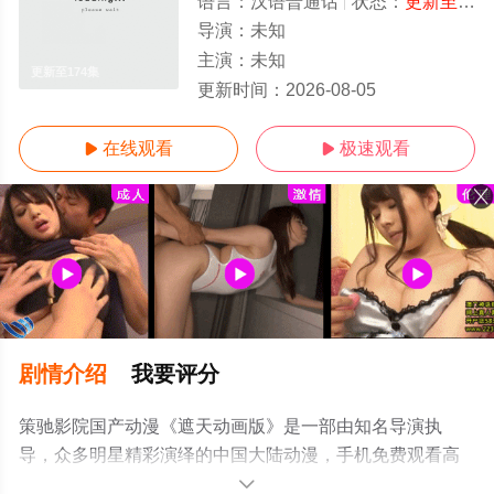
语言：
汉语普通话
状态：
更新至174集
导演：
未知
主演：
未知
更新至174集
更新时间：
2026-08-05
在线观看
极速观看


剧情介绍
我要评分
策驰影院国产动漫《遮天动画版》是一部由知名导演执
导，众多明星精彩演绎的中国大陆动漫，手机免费观看高
清无删减完整版动漫全集就上策驰电影网，更多相关信息
