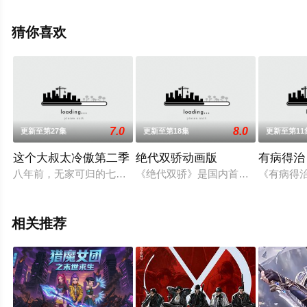
可移步至豆瓣动漫、电视猫或剧情网等平台了解。
猜你喜欢
。
7.0
8.0
更新至第27集
更新至第18集
更新至第11
这个大叔太冷傲第二季
绝代双骄动画版
有病得治
八年前，无家可归的七七被祁思辰救下，成了祁家的佣人，多年
《绝代双骄》是国内首部改编自古龙
《有病得
相关推荐