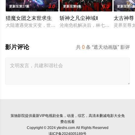
3.0
6.0
更新至第17集
更新至第9集
更新至第6
猎魔女团之末世求生
斩神之凡尘神域Ⅱ
太古神尊
大陆遭遇突发灾变，世界陷入荒芜危机，四处出现作乱的暗影生
沧南危机解决后，林七夜完成津南山
灵界至尊
影片评论
共
0
条 “遮天动画版” 影评
策驰影院
提供最新VIP电视剧全集，动漫，综艺，高清未删减电影大全免
费在线看
Copyright © 2024 yteshs.com All Rights Reserved
滇ICP备2024005189号