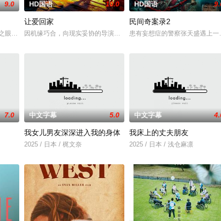
9.0
HD国语
10.0
HD国语
9.
让爱回家
民间奇案录2
，火速成立“斩毒行动”专案
神之眼”的恐怖传说，生物系学生苏瑶与同学进山科考，却因遭遇飓风
因机缘巧合，向现实妥协的导演朱达仁萌生拍一部《河南人在北京》
患有妄想症的警察张天盛遇上一起
7.0
中文字幕
5.0
中文字幕
4.
我女儿男友深深进入我的身体
我床上的丈夫朋友
，牵引出“婴胎报仇”，“娘
2025 / 日本 / 梶文奈
2025 / 日本 / 浅仓麻凛