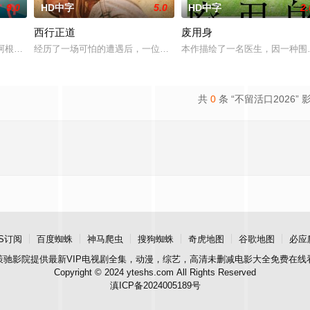
9.0
HD中字
5.0
HD中字
2.
西行正道
废用身
的阿根廷造型师丽娜在瑞士的一场颁奖典礼后，被一种突如其来的冲动
经历了一场可怕的遭遇后，一位小镇女子向疏远的哥哥借了钱，独自
本作描绘了一名医生，因一种围
共
0
条 “不留活口2026” 
S订阅
百度蜘蛛
神马爬虫
搜狗蜘蛛
奇虎地图
谷歌地图
必应
策驰影院
提供最新VIP电视剧全集，动漫，综艺，高清未删减电影大全免费在线
Copyright © 2024 yteshs.com All Rights Reserved
滇ICP备2024005189号