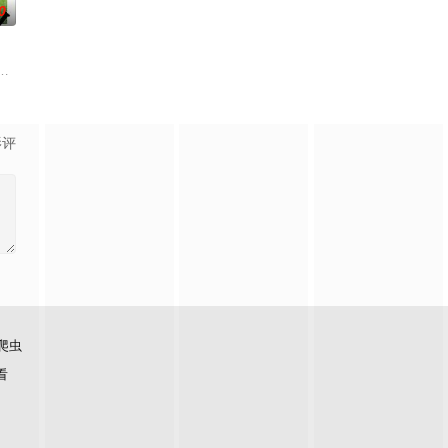
0
一人踏上穿越西德克萨斯州的
绕“废用身”——因瘫痪等原因已无恢复可能的四肢——的治疗方
影评
爬虫
看