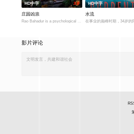
HD中字
3.0
HD中字
庄园凶祟
水流
Rao Bahadur is a psychological drama set ag
在事业的巅峰时期，34岁
影片评论
RS