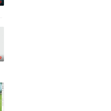
0
电影的念头，在说服主编姚松
离奇的神像杀人事件，勘案过程中，牵引出“婴胎报仇”，“娘
0