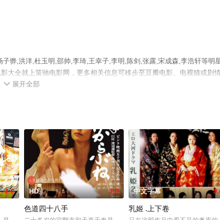
骅,洪洋,杜玉明,邵帅,李琦,王幸子,李明,陈剑,张露,宋成森,李浩轩等明
电影大全就上策驰电影网，更多相关信息可移步至豆瓣电影、电视猫或剧
展开全部

1.0
HD
3.0
中文字幕
9.
色道四十八手
乳姬 .上下卷