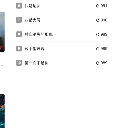
春在梦话中喃喃自语“宝船
面目... 什么！在那部大片色情针叶林剧“乳房”中有一把
我是尼罗
991
6

灰猎犬号
990
7

村庄消失的那晚
989
8

0
辣手俏玫瑰
989
9

第一次不是你
989
10

n and Deli