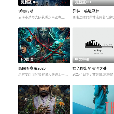
更新至HD
6.0
更新至HD
斩毒行动
异林：秘境寻踪
云海市禁毒支队获悉东南亚毒王廖爷将携600余公斤毒品来云交易
西南边陲的异林流传着“山
HD国语
3.0
中文字幕
民间奇案录2026
插入即出的湿润之处
患有妄想症的警察张天盛遇上一起离奇的神像杀人事件，勘案过程中
2025 / 日本 / 艾莲娜,志美健