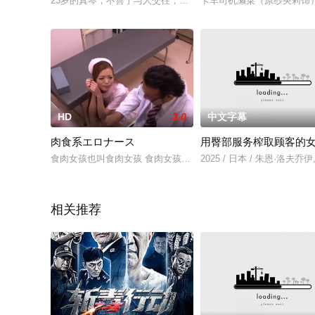
23岁的真琴，不善于与人交往，一直都很孤独。一天，在从车站
卡车司机濑菜（原纱央莉饰
HD
3.0
中文字幕
肉食系エロナース
用臀部服务榨取顾客的
食肉女孩也叫食肉女孩 食肉女孩zhi这个词最早出现在书中. 道
2025 / 日本 / 朱恩·洛夫乔
相关推荐