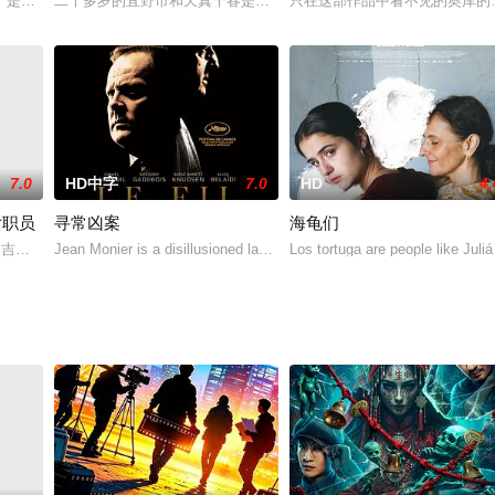
回家的途中，什么人突然袭击了
）是一个特立独行、崇尚自由的女孩，她喜欢开着暴走卡车游走日本各
二十多岁的宜野市和天真千春是结婚第一年的新婚夫妇。一天晚上，千
只在这部作品中看不见的奥库的真
7.0
HD中字
7.0
HD
4.
女职员
寻常凶案
海龟们
是指现代女性的术语。这些
伊,吉冈由里
Jean Monier is a disillusioned lawyer, appo
Los tortuga are people like Juliá