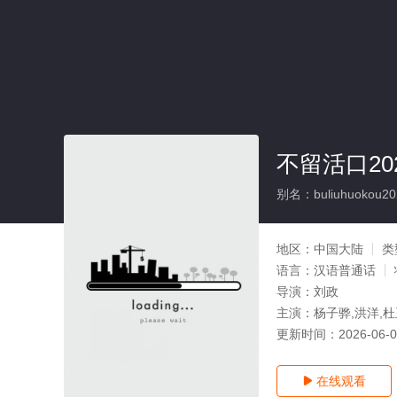
不留活口20
别名：buliuhuokou20
地区：
中国大陆
类
语言：
汉语普通话
导演：
刘政
主演：
杨子骅,洪洋,杜
更新时间：
2026-06-
在线观看
