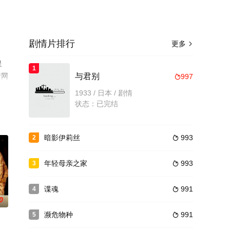
剧情片排行
更多

星
1
情网
与君别
997

1933 / 日本 / 剧情
状态：已完结
暗影伊莉丝
993
2

年轻母亲之家
993
3

谍魂
991
4

0
濒危物种
991
5
