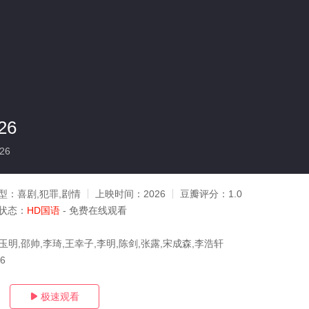
26
26
型：
喜剧,犯罪,剧情
上映时间：
2026
豆瓣评分：
1.0
状态：
HD国语
- 免费在线观看
玉明,邵帅,李琦,王幸子,李明,陈剑,张露,宋成森,李浩轩
06
极速观看
