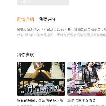
HD国语
剧情介绍
我要评分
策驰影院剧情片《不留活口2026》是一部由刘政导演执导，杨子
精彩演绎的中国大陆电影，手机免费观看高清无删减完整版
等平台了解。
猜你喜欢
。
HD
7.0
HD中字
饲育的房间：最后的栖身之所
暴走卡车少女濑菜