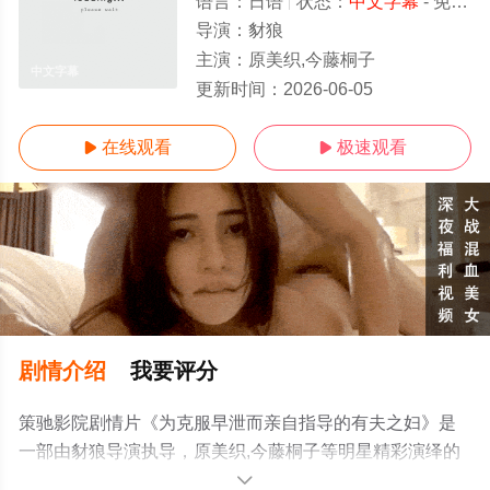
语言：
日语
状态：
中文字幕
- 免费在线观看
导演：
豺狼
主演：
原美织,今藤桐子
中文字幕
更新时间：
2026-06-05
在线观看
极速观看


剧情介绍
我要评分
策驰影院剧情片《为克服早泄而亲自指导的有夫之妇》是
一部由豺狼导演执导，原美织,今藤桐子等明星精彩演绎的
日本电影，手机免费观看高清无删减完整版电影大全就上
