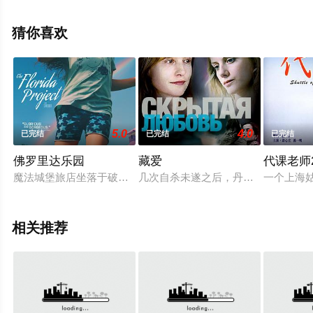
策驰电影网，更多相关信息可移步至豆瓣电影、电视猫或
剧情网等平台了解。
猜你喜欢
。
5.0
4.0
已完结
已完结
已完结
佛罗里达乐园
藏爱
代课老师2
魔法城堡旅店坐落于破败的弗罗里达州基西米县，在这个经济萧
几次自杀未遂之后，丹尼埃尔被送进
一个上海
相关推荐