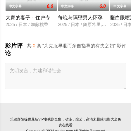
6.0
6.0
中文字幕
中文字幕
中文字幕
大家的妻子：住户专用洞口
每晚与隔壁男人怀孕性爱
翻白眼喷
2025 / 日本 / 加藤桃香
2025 / 日本 / 舞原希里,佐川金二
2025 / 
影片评
共
0
条 “为克服早泄而亲自指导的有夫之妇” 影评
论
策驰影院
提供最新VIP电视剧全集，动漫，综艺，高清未删减电影大全免
费在线看
Copyright © 2024 yteshs.com All Rights Reserved