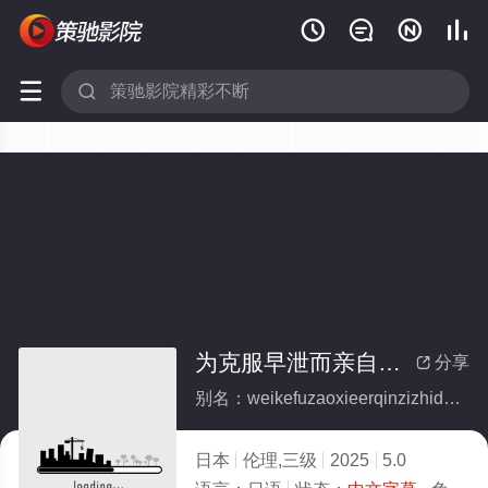






为克服早泄而亲自指导的有夫之妇
分享

别名：weikefuzaoxieerqinzizhidaodeyoufuzhifu
日本
伦理,三级
2025
5.0