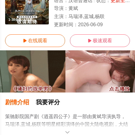
语言：
汉语普通话
状态：
更新至第38集
导演：
黄斌
主演：
马瑞泽,蓝城,杨联
1-38全集/大结局
更新时间：
2026-06-09
在线观看
极速观看


剧情介绍
我要评分
策驰影院国产剧《逍遥四公子》是一部由黄斌导演执导，
马瑞泽,蓝城,杨联等明星精彩演绎的中国大陆电视剧，大结
局剧情已揭晓（1-38全集），手机免费观看高清无删减完
