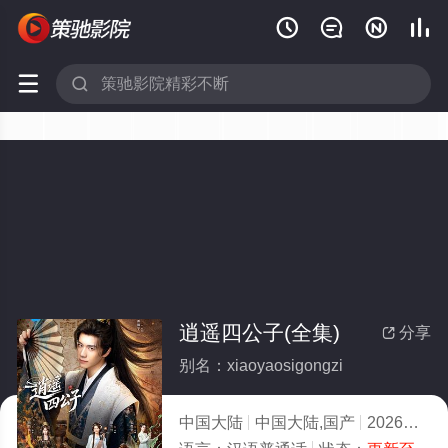






逍遥四公子(全集)
分享

别名：xiaoyaosigongzi
中国大陆
中国大陆,国产
2026
2.0