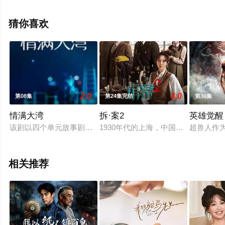
整版电视剧全集就上策驰电影网，更多相关信息可移步至
豆瓣电视剧、电视猫或剧情网等平台了解。
猜你喜欢
。
2.0
4.0
第08集
第24集完结
第36集
情满大湾
拆·案2
英雄觉醒
该剧以四个单元故事剧的形式展开，立体呈现深圳在粤港澳大湾
1930年代的上海，中国最繁华都市，
超兽人作
相关推荐