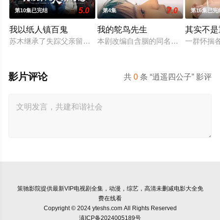
5.0
7.0
第10集已完结
第4集
第16集已完
我以纸人镇百鬼
我的鸵鸟先生
其实不是
苏木继承了失踪父亲留下的白事馆，本想低调扎纸维生，却因一
本剧改编自含胭的同名小说，讲述了
一群怀揣
影片评论
共
0
条 “逍遥四公子” 影评
策驰影院
提供最新VIP电视剧全集，动漫，综艺，高清未删减电影大全免
费在线看
Copyright © 2024 yteshs.com All Rights Reserved
滇ICP备2024005189号