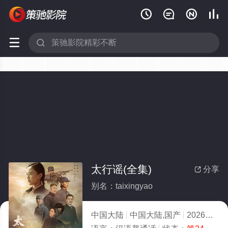






太行谣(全集)
分享

别名：taixingyao
中国大陆
中国大陆,国产
2026
7.0