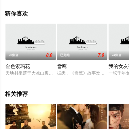
国大陆电视剧，大结局剧情已揭晓（1-24全集），手机免
费观看高清无删减完整版电视剧全集就上策驰电影网，更
猜你喜欢
多相关信息可移步至豆瓣电视剧、电视猫或剧情网等平台
了解。
8.0
7.0
20集全
已完结
24集全
。
金色索玛花
雪鹰
我的女友
天地村坐落于大凉山腹地，因地理位置所限，长期处于深度贫困
据悉，《雪鹰》故事发生在1944年
一坛千年
相关推荐