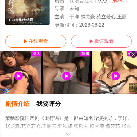
语言：
汉语普通话
状态：
第24集已完结
导演：
未知
主演：
于洋,赵龙豪,苑立若心,王丽云,郭秋成,张哲人,魏大鸣,缪婷茹,张永健,艾东,文静,曾肖龙,赵波,陆怡璇,何达
1-24全集/大结局
更新时间：
2026-06-22
在线观看
极速观看


剧情介绍
我要评分
策驰影院国产剧《太行谣》是一部由知名导演执导，于洋,
赵龙豪,苑立若心,王丽云,郭秋成,张哲人,魏大鸣,缪婷茹,张永
健,艾东,文静,曾肖龙,赵波,陆怡璇,何达等明星精彩演绎的中
