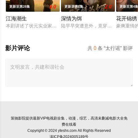
9.0
2.0
更新至第28集
更新至第6集
更新至第4
江海潮生
深情为饵
花开锦绣
本剧讲述了状元实业家张謇创办大生企业，实业报国的故事。甲
陆早早突遭意外，竟穿越成民国少夫
豪爽重情
影片评论
共
0
条 “太行谣” 影评
策驰影院
提供最新VIP电视剧全集，动漫，综艺，高清未删减电影大全免
费在线看
Copyright © 2024 yteshs.com All Rights Reserved
滇ICP备2024005189号