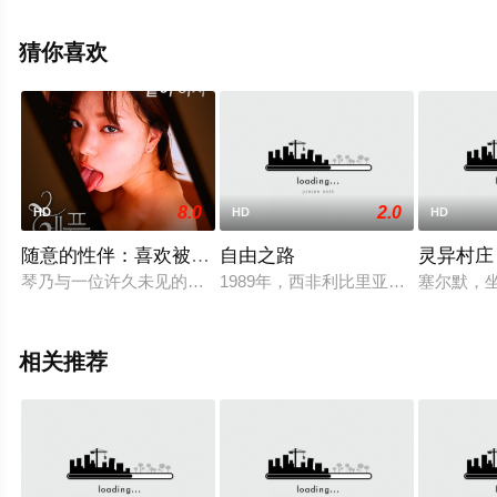
琼,Rakesh·Bedi,Danish·Pandor,Saumya·Tandon,等明星精
彩演绎的印度电影，手机免费观看高清无删减完整版电影
猜你喜欢
大全就上策驰电影网，更多相关信息可移步至豆瓣电影、
电视猫或剧情网等平台了解。
8.0
2.0
HD
HD
HD
。
随意的性伴：喜欢被邀约男人带来的陌生滋味
自由之路
灵异村庄
琴乃与一位许久未见的伴侣进行了有趣的性爱。当她在拍摄性爱
1989年，西非利比里亚爆发了一场
塞尔默，
相关推荐