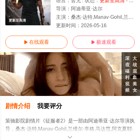
语言：
暂无
状态：
更新至高清
- 免费在线观看
导演：
阿迪蒂亚·达尔
主演：
桑杰·达特,Manav·Gohil,兰维尔·辛格,马达范,阿克夏耶·坎纳,阿俊·拉姆鲍,阿卡什·库拉纳,高拉夫·杰拉,莎
更新至高清
更新时间：
2026-05-16
在线观看
极速观看


剧情介绍
我要评分
策驰影院剧情片《征服者2》是一部由阿迪蒂亚·达尔导演执
导，桑杰·达特,Manav·Gohil,兰维尔·辛格,马达范,阿克夏耶·
坎纳,阿俊·拉姆鲍,阿卡什·库拉纳,高拉夫·杰拉,莎拉·阿尔
