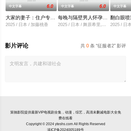
6.0
6.0
中文字幕
中文字幕
中文字幕
大家的妻子：住户专用洞口
每晚与隔壁男人怀孕性爱
翻白眼喷
2025 / 日本 / 加藤桃香
2025 / 日本 / 舞原希里,佐川金二
2025 / 
影片评论
共
0
条 “征服者2” 影评
策驰影院
提供最新VIP电视剧全集，动漫，综艺，高清未删减电影大全免
费在线看
Copyright © 2024 yteshs.com All Rights Reserved
滇ICP备2024005189号