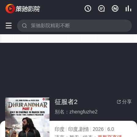






征服者2
分享

别名：zhengfuzhe2
印度
印度,剧情
2026
6.0