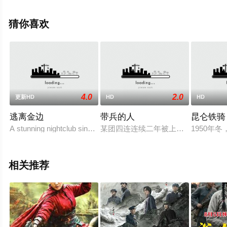
罗曼·迈迪安诺夫,奥尔佳·奥佐拉平亚等明星精彩演绎的俄罗
斯电影，手机免费观看高清无删减完整版电影大全就上策
猜你喜欢
驰电影网，更多相关信息可移步至豆瓣电影、电视猫或剧
情网等平台了解。
4.0
2.0
更新HD
HD
HD
。
逃离金边
带兵的人
昆仑铁骑
A stunning nightclub singer engages in a ba
某团四连连续二年被上级评为四好连
1950
相关推荐