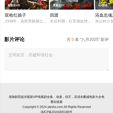
6.0
10.0
更新至HD
更新至TC
HD国语
双枪红娘子
四渡
浴血忠魂2
1938年，高胜男新婚之日，丈夫被日军残害，父辈亦遭屠戮。
长征时期，红军身处绝境。四渡赤水
东山村少
影片评论
共
0
条 “八月2025” 影评
策驰影院
提供最新VIP电视剧全集，动漫，综艺，高清未删减电影大全免
费在线看
Copyright © 2024 yteshs.com All Rights Reserved
滇ICP备2024005189号