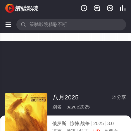






八月2025
分享

别名：bayue2025
俄罗斯
惊悚,战争
2025
3.0