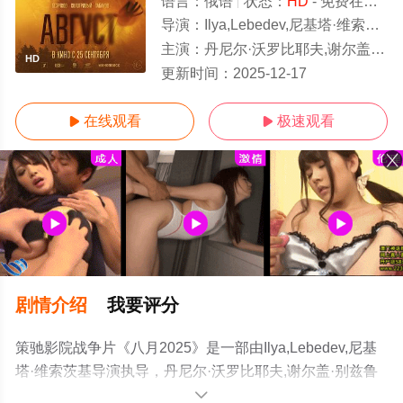
语言：
俄语
状态：
HD
- 免费在线观看
导演：
Ilya,Lebedev,尼基塔·维索茨基
主演：
丹尼尔·沃罗比耶夫,谢尔盖·别兹鲁科夫,Mikhail,Gavrilov,Eldar,Kalimulin,尼基塔·科洛格
HD
更新时间：
2025-12-17
在线观看
极速观看


剧情介绍
我要评分
策驰影院战争片《八月2025》是一部由Ilya,Lebedev,尼基
塔·维索茨基导演执导，丹尼尔·沃罗比耶夫,谢尔盖·别兹鲁
科夫,Mikhail,Gavrilov,Eldar,Kalimulin,尼基塔·科洛格利维,
