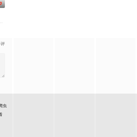
0
金万皙（李顺载 饰）邂逅了收废品的老太太宋怡芬（尹秀晶 饰
影评
爬虫
看