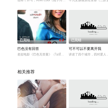
他有个外号，叫Mr.Cool（甄子丹 饰），其实他也想笑，可惜是
平凡女孩筱原绘里香（二阶
已完结
6.0
已完结
巴色没有回答
可不可以不要离开我
老挝电影《巴色无答案》（ไม่มีคำตอบจากปากเช，英文名From B
讲述了四个城市，四对爱人，
相关推荐