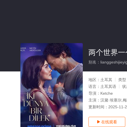
两个世界一
别名：lianggeshijieyi
地区：
土耳其
类型
语言：
土耳其语
状
导演：
Ketche
主演：
汉黛·埃塞尔,梅廷
更新时间：
2025-11-
在线观看
