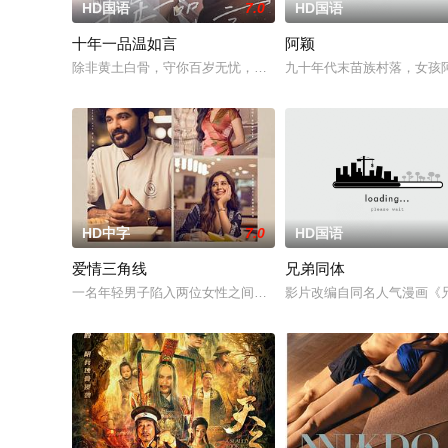
HD国语
7.0
HD国语
十年一品温如言
阿颖
除非黄土白骨，守你百岁无忧，你是否遇见十年羁绊百年奉陪的
九十年代末苗族村落，女孩
HD中字
7.0
HD国语
爱情三角线
兄弟同体
一名年轻男子陷入两位女性之间的情感三角恋，迫使他面对关于
影片改编自同名人气漫画《兄