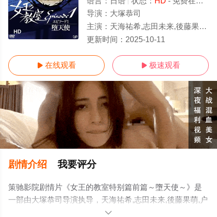
语言：
日语
状态：
HD
- 免费在线观看
导演：
大塚恭司
主演：
天海祐希,志田未来,後藤果萌,户田惠梨香,生濑胜久
HD
更新时间：
2025-10-11
在线观看
极速观看


剧情介绍
我要评分
策驰影院剧情片《女王的教室特别篇前篇～墮天使～》是
一部由大塚恭司导演执导，天海祐希,志田未来,後藤果萌,户
田惠梨香,生濑胜久等明星精彩演绎的日本电影，手机免费
