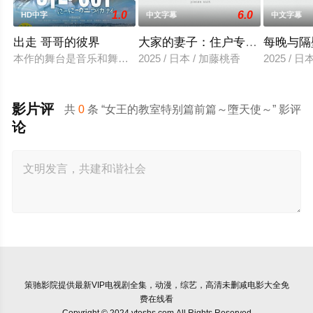
1.0
6.0
HD中字
中文字幕
中文字幕
出走 哥哥的彼界
大家的妻子：住户专用洞口
每晚与隔
本作的舞台是音乐和舞蹈融入生活的冲绳。与母亲朱音、妹妹舞
2025 / 日本 / 加藤桃香
2025 / 
影片评
共
0
条 “女王的教室特别篇前篇～墮天使～” 影评
论
策驰影院
提供最新VIP电视剧全集，动漫，综艺，高清未删减电影大全免
费在线看
Copyright © 2024 yteshs.com All Rights Reserved