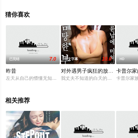
观看高清无删减完整版电影大全就上策驰电影网，更多相
关信息可移步至豆瓣电影、电视猫或剧情网等平台了解。
猜你喜欢
。
7.0
10.0
已完结
中文字幕
HD
昨昔
对外遇男子疯狂的放荡妻子
卡普尔家
左天从自己的懵懂无知到最后的人生感悟历经了许多的人和事。
我丈夫不知道的白天的我......饥渴的
卡普尔家
相关推荐