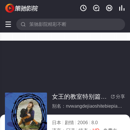






女王的教室特别篇前篇～墮天使～
分享

别名：nvwangdejiaoshitebiepianqianpianduotianshi
日本
剧情
2006
8.0