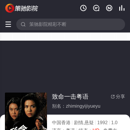






致命一击粤语
分享

别名：zhimingyijiyueyu
中国香港
剧情,悬疑
1992
1.0