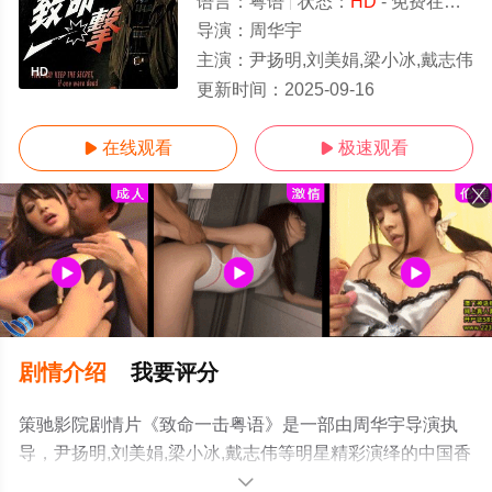
语言：
粤语
状态：
HD
- 免费在线观看
导演：
周华宇
主演：
尹扬明,刘美娟,梁小冰,戴志伟
HD
更新时间：
2025-09-16
在线观看
极速观看


剧情介绍
我要评分
策驰影院剧情片《致命一击粤语》是一部由周华宇导演执
导，尹扬明,刘美娟,梁小冰,戴志伟等明星精彩演绎的中国香
港电影，手机免费观看高清无删减完整版电影大全就上策
