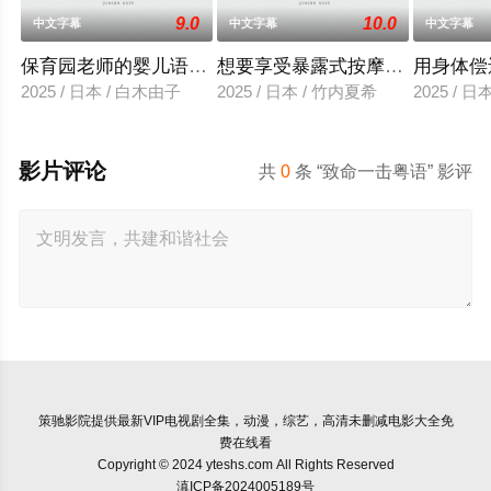
9.0
10.0
中文字幕
中文字幕
中文字幕
保育园老师的婴儿语让人超兴奋
想要享受暴露式按摩的已婚女子
用身体偿
2025 / 日本 / 白木由子
2025 / 日本 / 竹内夏希
2025 / 
影片评论
共
0
条 “致命一击粤语” 影评
策驰影院
提供最新VIP电视剧全集，动漫，综艺，高清未删减电影大全免
费在线看
Copyright © 2024 yteshs.com All Rights Reserved
滇ICP备2024005189号