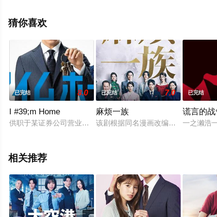
生,津田宽治等明星精彩演绎的日本电视剧，大结局剧情已
揭晓（1-4全集），手机免费观看高清无删减完整版电视剧
猜你喜欢
全集就上策驰电影网，更多相关信息可移步至豆瓣电视
剧、电视猫或剧情网等平台了解。
8.0
7.0
已完结
已完结
已完结
。
I #39;m Home
麻烦一族
谎言的战
供职于某证券公司营业部的金融精英家路久（木村拓哉 饰），三
该剧根据同名漫画改编，讲述出身老
一之濑浩
相关推荐