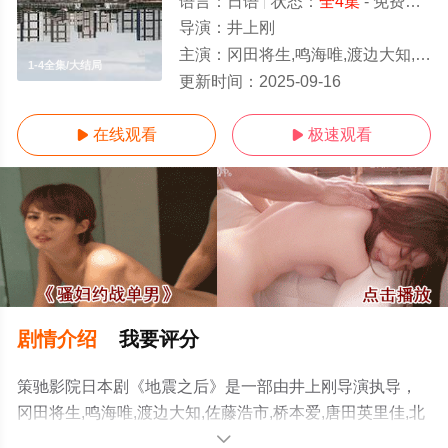
语言：
日语
状态：
全4集
- 免费在线观看
导演：
井上刚
主演：
冈田将生,鸣海唯,渡边大知,佐藤浩市,桥本爱,唐田英里佳,北香那,吹越满,泉泽祐希,黒崎煌代,涩川清彦,黑川想矢,木龙麻
1-4全集/大结局
更新时间：
2025-09-16
在线观看
极速观看


剧情介绍
我要评分
策驰影院日本剧《地震之后》是一部由井上刚导演执导，
冈田将生,鸣海唯,渡边大知,佐藤浩市,桥本爱,唐田英里佳,北
香那,吹越满,泉泽祐希,黒崎煌代,涩川清彦,黑川想矢,木龙麻
