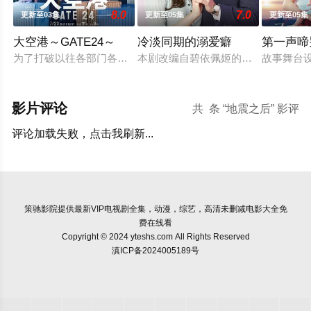
8.0
7.0
更新至03集
更新至05集
更新至05集
大空港～GATE24～
冷淡同期的溺爱癖
第一声啼
为了打破以往各部门各自为政的死板规矩，内阁官房直属成立了一个
本剧改编自碧依佩姬的同名漫画，是
故事舞台
影片评论
共
条 “地震之后” 影评
评论加载失败，点击我刷新...
策驰影院
提供最新VIP电视剧全集，动漫，综艺，高清未删减电影大全免
费在线看
Copyright © 2024 yteshs.com All Rights Reserved
滇ICP备2024005189号