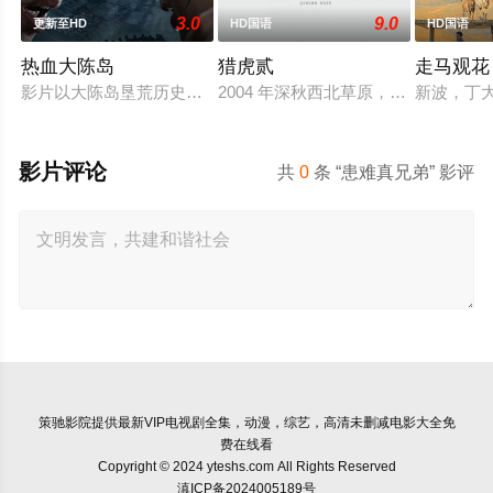
3.0
9.0
更新至HD
HD国语
HD国语
热血大陈岛
猎虎贰
走马观花
影片以大陈岛垦荒历史为创作底色，在尊重历史真实性的前提下
2004 年深秋西北草原，假交警截
新波，丁
影片评论
共
0
条 “患难真兄弟” 影评
策驰影院
提供最新VIP电视剧全集，动漫，综艺，高清未删减电影大全免
费在线看
Copyright © 2024 yteshs.com All Rights Reserved
滇ICP备2024005189号