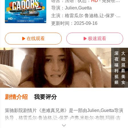
语言：
法语
状态：
HD
- 免费在线观看
导演：
Julien,Guetta
主演：
格雷瓜尔·鲁迪格,让-保罗·卢弗,米歇尔·布朗,玛丽·吉兰,奥罗拉·布鲁坦,Niels,Hamel-Brochen,Ro
HD
更新时间：
2025-09-16
在线观看
极速观看


剧情介绍
我要评分
策驰影院剧情片《患难真兄弟》是一部由Julien,Guetta导演
执导，格雷瓜尔·鲁迪格,让-保罗·卢弗,米歇尔·布朗,玛丽·吉
兰,奥罗拉·布鲁坦,Niels,Hamel-
