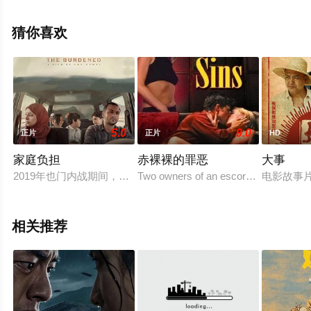
Brochen,Roman,Angel,Raul,Fokoua,玛丽·贝托,克里安·马
里查克斯,Abdelkad等明星精彩演绎的法国电影，手机免费
猜你喜欢
观看高清无删减完整版电影大全就上策驰电影网，更多相
关信息可移步至豆瓣电影、电视猫或剧情网等平台了解。
5.0
9.0
正片
正片
HD
。
家庭负担
赤裸裸的罪恶
大事
2019年也门内战期间，一对中年夫妻因为国家经济崩溃失去了工
Two owners of an escort service attem
电影故事
相关推荐