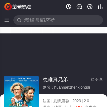






患难真兄弟
分享

别名：huannanzhenxiongdi
法国
剧情,喜剧
2023
2.0