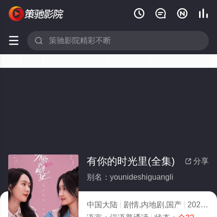






有你的时光里(全集)
分享

别名：younideshiguangli
中国大陆
剧情,内地剧,国产
2025
5