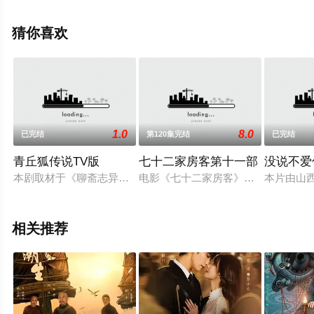
宁心,王璟彦等明星精彩演绎的中国大陆电视剧，大结局剧
情已揭晓（1-32全集），手机免费观看高清无删减完整版
猜你喜欢
电视剧全集就上策驰电影网，更多相关信息可移步至豆瓣
电视剧、电视猫或剧情网等平台了解。
1.0
8.0
已完结
第120集完结
已完结
。
青丘狐传说TV版
七十二家房客第十一部
没说不爱
本剧取材于《聊斋志异》中的六个故事。《封三娘》：灵狐封三
电影《七十二家房客》轰动一时，著名
本片由山
相关推荐