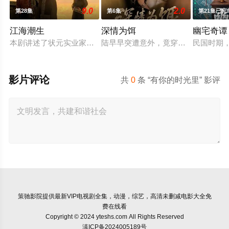
9.0
2.0
第28集
第6集
第21集已完
江海潮生
深情为饵
幽宅奇谭
本剧讲述了状元实业家张謇创办大生企业，实业报国的故事。甲
陆早早突遭意外，竟穿越成民国少夫
民国时期
影片评论
共
0
条 “有你的时光里” 影评
策驰影院
提供最新VIP电视剧全集，动漫，综艺，高清未删减电影大全免
费在线看
Copyright © 2024 yteshs.com All Rights Reserved
滇ICP备2024005189号