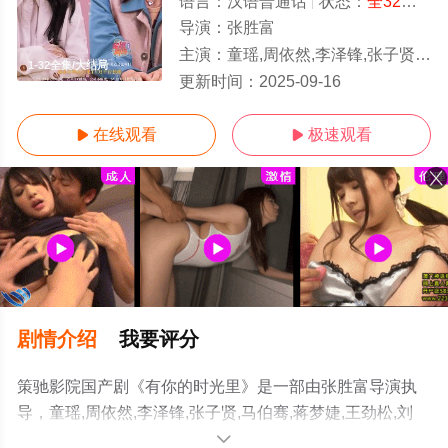
语言：
汉语普通话
状态：
全32集
- 
导演：
张胜富
主演：
童瑶,周依然,李泽锋,张子贤,马伯骞,蒋梦婕,王劲松,刘丹,李建义,马德钟,刘冠麟,佟晨洁,杨明娜,刘洁,唐晓天,金翀,
1-32全集/大结局
更新时间：
2025-09-16
在线观看
极速观看


剧情介绍
我要评分
策驰影院国产剧《有你的时光里》是一部由张胜富导演执
导，童瑶,周依然,李泽锋,张子贤,马伯骞,蒋梦婕,王劲松,刘
丹,李建义,马德钟,刘冠麟,佟晨洁,杨明娜,刘洁,唐晓天,金翀,
