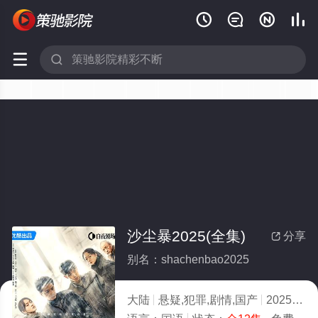






沙尘暴2025(全集)
分享

别名：shachenbao2025
大陆
悬疑,犯罪,剧情,国产
2025
7.0