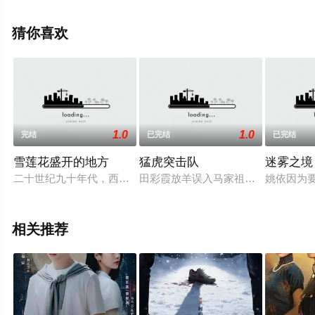
陆电视剧，大结局剧情已揭晓（全12集），手机免费观看
高清无删减完整版电视剧全集就上策驰电影网，更多相关
猜你喜欢
信息可移步至豆瓣电视剧、电视猫或剧情网等平台了解。
。
1.0
1.0
完结
已完结
已完结
雪莲花盛开的地方
猛虎突击队
迷雾之境
二十世纪九十年代，西藏自治区经济急需发展，中央第三次西藏
田彩霞放羊误入马家祖坟，族长追打
姚依因为
相关推荐