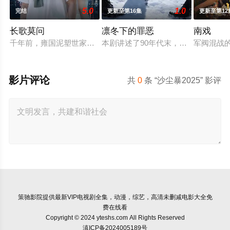
5.0
1.0
完结
更新至第16集
更新至第12
长歌莫问
凛冬下的罪恶
南戏
千年前，雍国泥塑世家楚门因进贡的“十二生肖”离奇流血炸裂，
本剧讲述了90年代末，怒河市刑侦支
军阀混战
影片评论
共
0
条 “沙尘暴2025” 影评
策驰影院
提供最新VIP电视剧全集，动漫，综艺，高清未删减电影大全免
费在线看
Copyright © 2024 yteshs.com All Rights Reserved
滇ICP备2024005189号