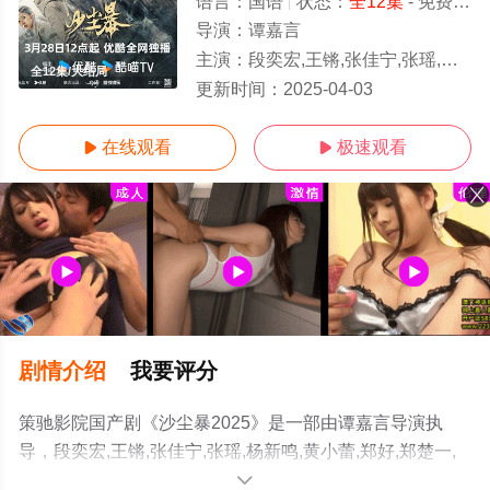
语言：
国语
状态：
全12集
- 免费在线观看
导演：
谭嘉言
主演：
段奕宏,王锵,张佳宁,张瑶,杨新鸣,黄小蕾,郑好,郑楚一,李春嫒,胡晓光,鲍鲲,土豆,黄婷婷,迟蓬
全12集/大结局
更新时间：
2025-04-03
在线观看
极速观看


剧情介绍
我要评分
策驰影院国产剧《沙尘暴2025》是一部由谭嘉言导演执
导，段奕宏,王锵,张佳宁,张瑶,杨新鸣,黄小蕾,郑好,郑楚一,
李春嫒,胡晓光,鲍鲲,土豆,黄婷婷,迟蓬等明星精彩演绎的大
