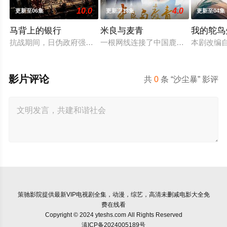
10.0
4.0
更新至06集
更新至13集
更新至04集
马背上的银行
米良与麦青
我的鸵鸟
抗战期间，日伪政府强行推广、使用由“中国准备银行”发行的伪
一根网线连接了中国鹿鸣村和英国牛
本剧改编
影片评论
共
0
条 “沙尘暴” 影评
策驰影院
提供最新VIP电视剧全集，动漫，综艺，高清未删减电影大全免
费在线看
Copyright © 2024 yteshs.com All Rights Reserved
滇ICP备2024005189号