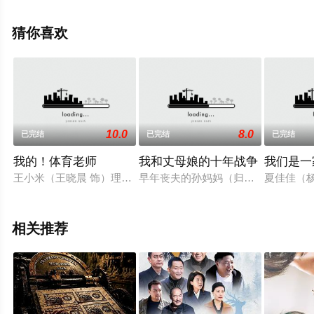
剧，手机免费观看高清无删减完整版电视剧全集就上策驰
电影网，更多相关信息可移步至豆瓣电视剧、电视猫或剧
猜你喜欢
情网等平台了解。
。
10.0
8.0
已完结
已完结
已完结
我的！体育老师
我和丈母娘的十年战争
我们是一
王小米（王晓晨 饰）理想中的爱情就是被当成小女儿一般的宠爱
早年丧夫的孙妈妈（归亚蕾 饰）怕
夏佳佳（
相关推荐