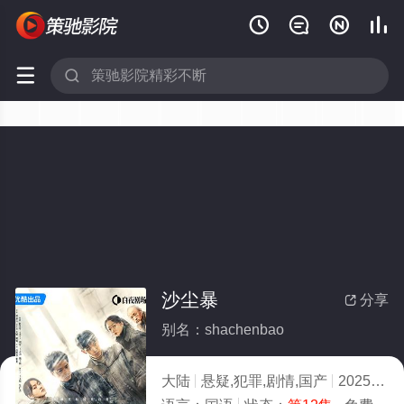






沙尘暴
分享

别名：shachenbao
大陆
悬疑,犯罪,剧情,国产
2025
2.0