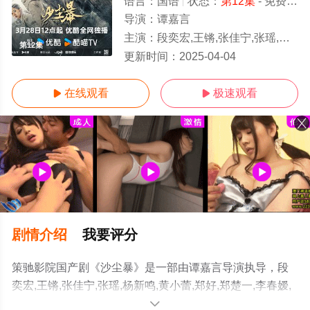
语言：
国语
状态：
第12集
- 免费在线观看
导演：
谭嘉言
主演：
段奕宏,王锵,张佳宁,张瑶,杨新鸣,黄小蕾,郑好,郑楚一,李春嫒,胡晓光,鲍鲲,土豆,黄婷婷,迟蓬
第12集
更新时间：
2025-04-04
在线观看
极速观看


剧情介绍
我要评分
策驰影院国产剧《沙尘暴》是一部由谭嘉言导演执导，段
奕宏,王锵,张佳宁,张瑶,杨新鸣,黄小蕾,郑好,郑楚一,李春嫒,
胡晓光,鲍鲲,土豆,黄婷婷,迟蓬等明星精彩演绎的大陆电视
