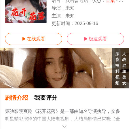
语言：
汉语普通话
状态：
全集
- 免费在线观看
导演：
未知
主演：
未知
全集/大结局
更新时间：
2025-09-16
在线观看
极速观看


剧情介绍
我要评分
策驰影院爽剧《花开花落》是一部由知名导演执导，众多
明星精彩演绎的中国大陆电视剧，大结局剧情已揭晓（全
集），手机免费观看高清无删减完整版电视剧全集就上策
