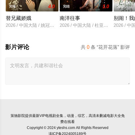
4.0
1.0
完结
完结
完结
替兄藏娇娥
南洋往事
别闹！我
2026 / 中国大陆 / 姚冠宇＆袁雨涵
2026 / 中国大陆 / 杜亚飞＆高子怡
2026 /
影片评论
共
0
条 “花开花落” 影评
策驰影院
提供最新VIP电视剧全集，动漫，综艺，高清未删减电影大全免
费在线看
Copyright © 2024 yteshs.com All Rights Reserved
滇ICP备2024005189号