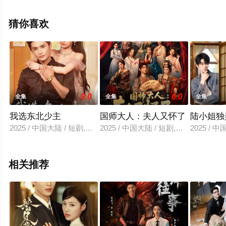
驰电影网，更多相关信息可移步至豆瓣电视剧、电视猫或
剧情网等平台了解。
猜你喜欢
。
9.0
6.0
全集
全集
全集
我选东北少主
国师大人：夫人又怀了
陆小姐独
2025 / 中国大陆 / 短剧,女频恋爱
2025 / 中国大陆 / 短剧,年代穿越
2025 / 
相关推荐