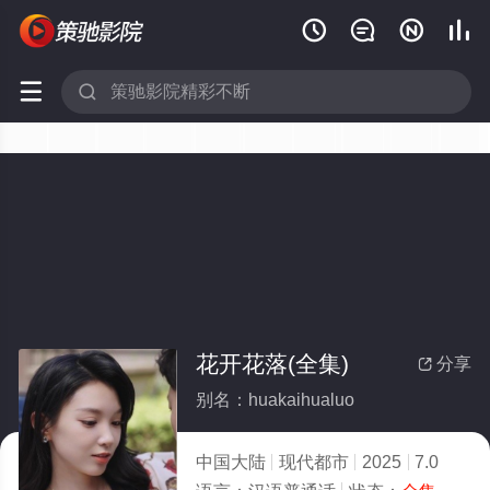






花开花落(全集)
分享

别名：huakaihualuo
中国大陆
现代都市
2025
7.0