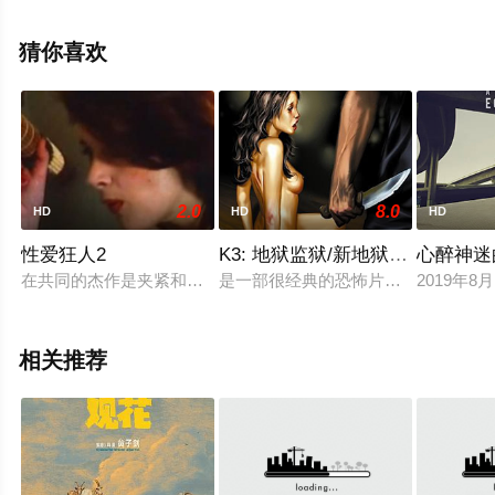
娜·甘米兹,梅丽莎·迪亚兹,Alex,Barone,Tiffany,Cornwell,卡
洛斯·索洛萨等明星精彩演绎的美国电影，手机免费观看高
猜你喜欢
清无删减完整版电影大全就上策驰电影网，更多相关信息
可移步至豆瓣电影、电视猫或剧情网等平台了解。
2.0
8.0
HD
HD
HD
。
性爱狂人2
K3: 地狱监狱/新地狱监牢
心醉神迷
在共同的杰作是夹紧和隐蔽手段，夫妇与秘密，直到他们准备好
是一部很经典的恐怖片效果题材...
2019年
相关推荐