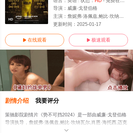
语言：
英语
状态：
HD
- 免费在线观看
导演：
威廉·戈登伯格
主演：
詹妮弗·洛佩兹,鲍比·坎纳瓦尔,肖恩·海托西,迈克尔·佩纳,唐·钱德尔,麦凯尔泰·威廉逊,贾雷尔·杰罗姆,朱莉安娜·甘米
HD
更新时间：
2025-01-17
在线观看
极速观看


剧情介绍
我要评分
策驰影院剧情片《势不可挡2024》是一部由威廉·戈登伯格
导演执导，詹妮弗·洛佩兹,鲍比·坎纳瓦尔,肖恩·海托西,迈克
尔·佩纳,唐·钱德尔,麦凯尔泰·威廉逊,贾雷尔·杰罗姆,朱莉安
