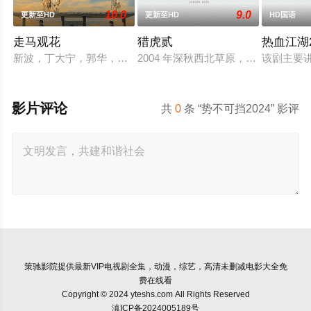
10.0
9.0
更新至HD
更新至HD
HD国语
走马观花
猎虎贰
热血江湖2
新波，丁大宁，郭华，程一木他们毕业于同一所大学。他们和很
2004 年深秋西北草原，假交警截
该剧主要
影片评论
共
0
条 “势不可挡2024” 影评
策驰影院
提供最新VIP电视剧全集，动漫，综艺，高清未删减电影大全免
费在线看
Copyright © 2024 yteshs.com All Rights Reserved
滇ICP备2024005189号