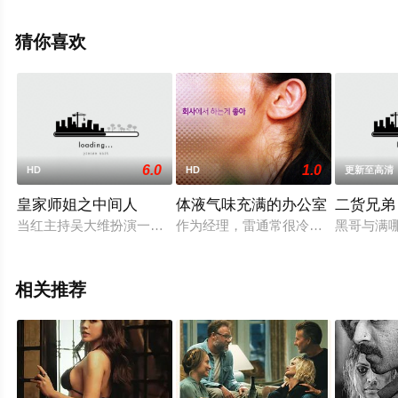
息可移步至豆瓣电影、电视猫或剧情网等平台了解。
猜你喜欢
。
6.0
1.0
HD
HD
更新至高清
皇家师姐之中间人
体液气味充满的办公室
二货兄弟
当红主持吴大维扮演一位正直的美籍华人海军，样貌和身材都甚
作为经理，雷通常很冷漠。只要一喝
黑哥与满
相关推荐