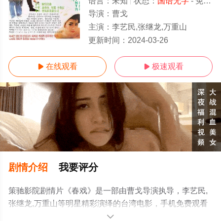
语言：
未知
状态：
国语无字
- 免费在线观看
导演：
曹戈
主演：
李艺民,张继龙,万重山
国语无字
更新时间：
2024-03-26
在线观看
极速观看


剧情介绍
我要评分
策驰影院剧情片《春戏》是一部由曹戈导演执导，李艺民,
张继龙,万重山等明星精彩演绎的台湾电影，手机免费观看
高清无删减完整版电影大全就上策驰电影网，更多相关信
