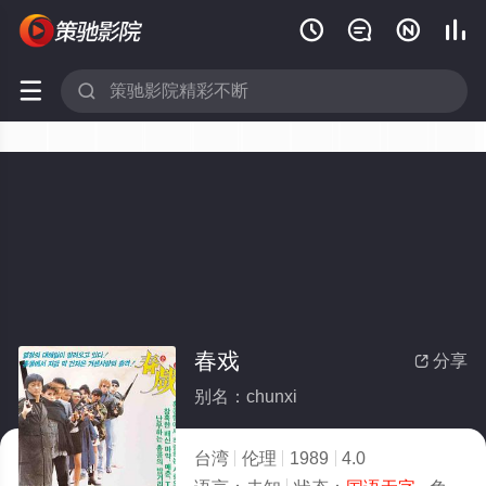






春戏
分享

别名：chunxi
台湾
伦理
1989
4.0