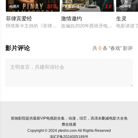
10.0
3.0
伦理片
更新至HD
HD中字
菲律宾爱经
激情邀约
生灵
阿塔斯卡主持的《菲律宾爱经》强势回归，带来十五种大胆的体位
改编自2020年西班牙电影《多愁善
电影讲述
影片评论
共
0
条 “春戏” 影评
策驰影院
提供最新VIP电视剧全集，动漫，综艺，高清未删减电影大全免
费在线看
Copyright © 2024 yteshs.com All Rights Reserved
滇ICP备2024005189号