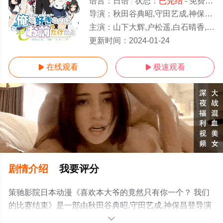
语言：
日语
状态：
已完结
- 免费在线观看
导演：
秋田谷典昭,守田艺成,神保昌登
主演：
山下大辉,户松遥,白石晴香,三泽纱千香,内田雄马,三上枝织,东山奈央,齐藤朱夏,佐伯伊织,种田梨沙,小原好美
已完结/大结局
更新时间：
2024-01-24
在线观看
极速观看


剧情介绍
我要评分
策驰影院日本动漫《喜欢本大爷的竟然只有你一个？ 我们
的比赛结束》是一部由秋田谷典昭,守田艺成,神保昌登导演
执导，山下大辉,户松遥,白石晴香,三泽纱千香,内田雄马,三
