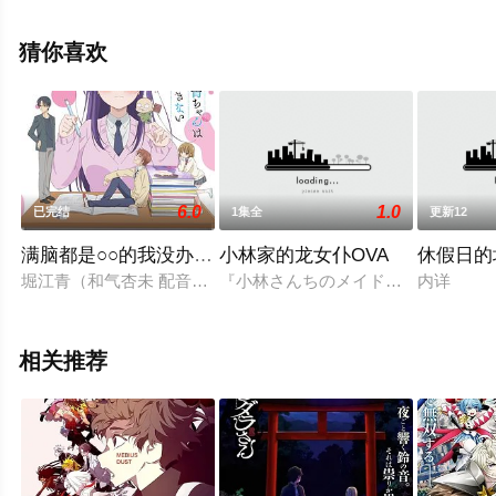
上枝织,东山奈央,齐藤朱夏,佐伯伊织,种田梨沙,小原好美等
明星精彩演绎的日本动漫，大结局剧情已揭晓（已完
猜你喜欢
结），手机免费观看高清无删减完整版动漫全集就上策驰
电影网，更多相关信息可移步至豆瓣动漫、电视猫或剧情
网等平台了解。
6.0
1.0
已完结
1集全
更新12
。
满脑都是○○的我没办法谈恋爱
小林家的龙女仆OVA
休假日的
堀江青（和气杏未 配音）表面看来是一位非常平凡而且害羞的女
『小林さんちのメイドラゴン』OVA CM、Bl
内详
相关推荐