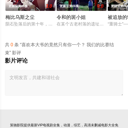
3.0
6.0
更新至第05集
更新至第06集
更新至第06
梅比乌斯之尘
令和的斑小姐
被追放的
陨石坠落后的第十年，由于巨大结晶释放出的神秘粒子“梅比乌斯
在某个古老村落的遗址深处，那一片
“重骑士
共
0
条 “喜欢本大爷的竟然只有你一个？ 我们的比赛结
束” 影评
影片评论
策驰影院
提供最新VIP电视剧全集，动漫，综艺，高清未删减电影大全免