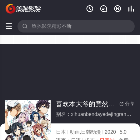






喜欢本大爷的竟然只有你一个？ 我们的比赛结束(全集)
分享

别名：xihuanbendayedejingranzhiyouniyigewomendebisaijieshu
日本
动画,日韩动漫
2020
5.0