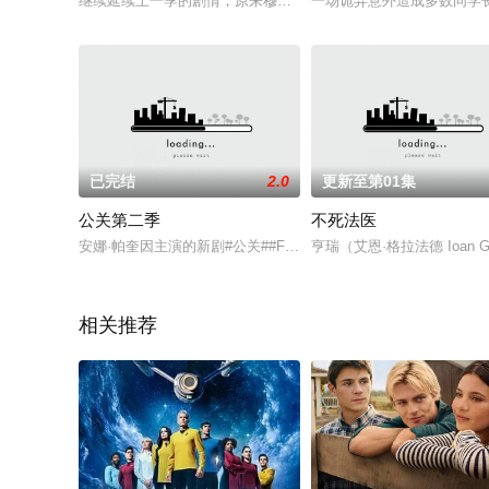
继续延续上一季的剧情，原来穆德受了骗，及时发觉错误后和史
一场诡异意外造成多数同学
已完结
2.0
更新至第01集
公关第二季
不死法医
安娜·帕奎因主演的新剧#公关##Flack#获得第二季续订。来自
亨瑞（艾恩·格拉法德 Ioan
相关推荐