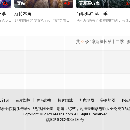
2.0
完结
4.0
更新至07集
3.
三季
斯特林角
百年孤独 第二季
直至一位神秘转校生出现。与
g Alex at t
17岁的纽约少女Annie（艾拉·鲁宾 饰）和双胞胎哥哥由养父抚养长
马孔多迎来了艰难的时刻，乌苏
共
0
条 “摩斯探长第十二季” 
S订阅
百度蜘蛛
神马爬虫
搜狗蜘蛛
奇虎地图
谷歌地图
必应
策驰影院
提供最新VIP电视剧全集，动漫，综艺，高清未删减电影大全免费在线
Copyright © 2024 yteshs.com All Rights Reserved
滇ICP备2024005189号