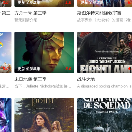
3.0
更新至第2集
1.0
更新至第3集
6.
 第三
方舟一号 第三季
斯图尔特未能拯救宇宙
里安·霍姆斯,克里斯汀·霍恩,丹
暂无剧情介绍
故事聚焦《大爆炸》的漫画书老
on 2, Netflix h
8.0
更新至第6集
5.0
更新至第02集
4.
末日地堡 第三季
战斗之地
欢迎且意义重大的题材之一，私家
经营酒吧的英国前刑警，原以为能过上平静生活。然而，当地接连发生
当下，Juliette Nichols在被迫接受“净化”后幸存下来，但记忆却已丧
A disgraced boxing champion is 