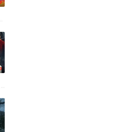
0
板斯图尔特·布鲁姆，他弄坏了一个谢尔顿和莱纳德制造的设备，
0
失，而
released fro