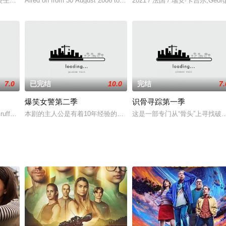
考莉串通好来骗政府高层，以潜入
丧生，倖存的爱儿玛也失去记忆，她不仅得试著拼凑出当天的情况，还
Aired on from 30 August 2006 to 18 April 20
2021 / 法国 / 瑞安·卡吉尔,Georgin
7.0
已完结
10.0
完结
7.
爆笑女警第二季
识骨寻踪第一季
《迷失》和《天堂执法者
 Gruffudd 饰）是纽约城里最著名的法医，业内同行
本剧的主人公是有着10年经验的资深警员Angie Tribeca（Rashida Jo
这是一部专门从“骨头”上寻找破