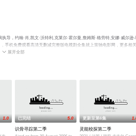
，约翰·肖,凯文·沃特利,克莱尔·霍尔曼,詹姆斯·格劳特,安娜·威尔逊-
），手机免费观看高清无删减完整版电视剧全集就上策驰电影网，更多相
展开全部

1.0
已完结
5.0
更新至第6集
1.
识骨寻踪第二季
灵能校探第二季