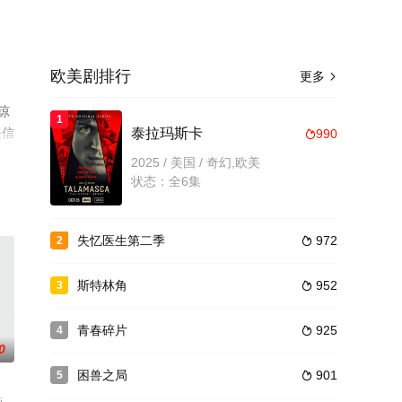
欧美剧排行
更多

琼
1
关信
泰拉玛斯卡
990

2025 / 美国 / 奇幻,欧美
状态：全6集
失忆医生第二季
972
2

斯特林角
952
3

青春碎片
925
4

0
困兽之局
901
5
