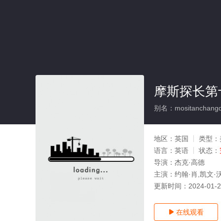
摩斯探长第
别名：mositanchangdis
地区：
英国
类型：
语言：
英语
状态：
导演：
杰克·高德
主演：
约翰·肖,凯文·
更新时间：
2024-01-
在线观看
