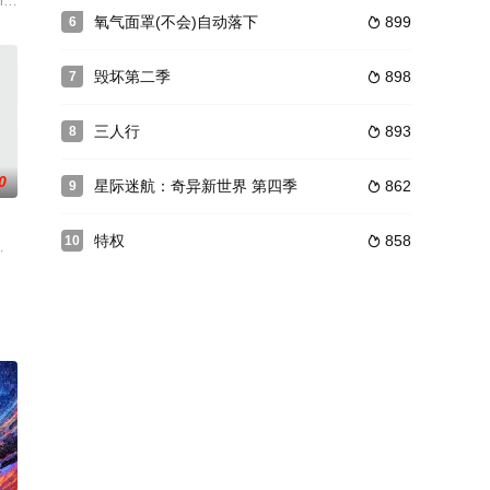
a,Elizabeth,Okon
氧气面罩(不会)自动落下
899
6

毁坏第二季
898
7

三人行
893
8

0
星际迷航：奇异新世界 第四季
862
9

特权
858
10

案线索的刑侦剧。女博士布莱南绰号“骨头”（艾米丽·丹斯切