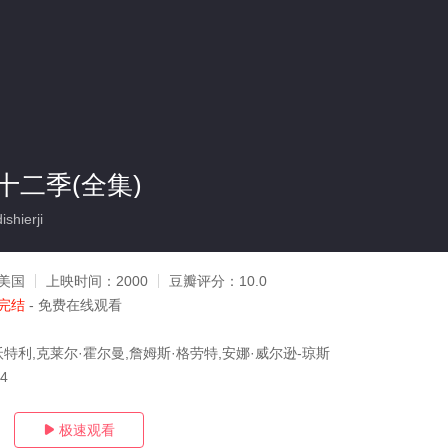
十二季(全集)
hierji
美国
上映时间：
2000
豆瓣评分：
10.0
完结
- 免费在线观看
沃特利,克莱尔·霍尔曼,詹姆斯·格劳特,安娜·威尔逊-琼斯
24
极速观看
