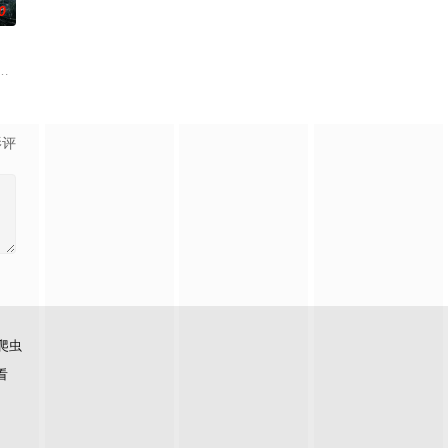
0
大。她无意中继承了
拉·伊瓜兰的诅咒成真，和平越来越难维持…… 该剧改编自诺贝
影评
爬虫
看