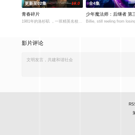
更新至02集
10.0
全4集
青春碎片
少年魔法师：后继者 第
1981年的洛杉矶 ，一班精英名校的高中生原本过住灿烂生活，
Billie, still reeling from losin
影片评论
RS