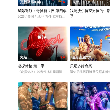
更新至第03集
7.0
完结
星际迷航：奇异新世界 第四季
我与沃尔特家男孩的生活
季
2026 / 美国 / ,杰丝·布什,克里斯蒂娜·钟,西莉亚·罗丝·古丁,阿德
Ahead of the arrival of Seas
完结
3.0
更新至第2集
谜探休格 第二季
贝尼多姆命案
《谜探休格》以当代视角重新演绎了文学、电影和电视史上最受
退休后移居西班牙贝尼多姆