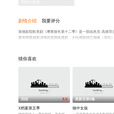
完结/大结局
剧情介绍
我要评分
策驰影院欧美剧《摩斯探长第十二季》是一部由杰克·高德导演执导
斯等明星精彩演绎的英国电视剧，大结局剧情已揭晓（完结
息可移步至豆瓣电视剧、电视猫或剧情网等平台了解。
猜你喜欢
。
完结
5.0
更新至第9集
X档案第五季
镜中女孩