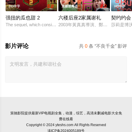
5.0
8.0
HD中字
更新至粤语
HD中字
强扭的瓜也甜 2
六楼后座2家属谢礼
契约约会
The sequel, which consists of consecutive e
2003年黃真真導演、鄭丹瑞編劇的
莎莉是博
影片评论
共
0
条 “不良千金” 影评
策驰影院
提供最新VIP电视剧全集，动漫，综艺，高清未删减电影大全免
费在线看
Copyright © 2024 yteshs.com All Rights Reserved
滇ICP备2024005189号