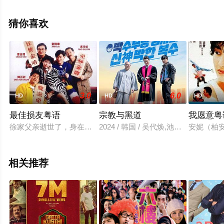
更多相关信息可移步至豆瓣电影、电视猫或剧情网等平台
了解。
猜你喜欢
。
3.0
6.0
HD
HD
HD
最佳损友粤语
宗教与黑道
我愿意粤
徐家父亲逝世了，身在美国的徐定贵（刘德华 饰）应叔父的邀请
2024 / 韩国 / 吴代焕,池承炫,金正泰
安妮（柏
相关推荐