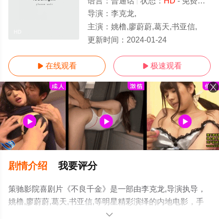
语言：
普通话
状态：
HD
- 免费在线观看
导演：
李克龙,
主演：
姚橹,廖蔚蔚,葛天,书亚信,
HD
更新时间：
2024-01-24
在线观看
极速观看


剧情介绍
我要评分
策驰影院喜剧片《不良千金》是一部由李克龙,导演执导，
姚橹,廖蔚蔚,葛天,书亚信,等明星精彩演绎的内地电影，手
机免费观看高清无删减完整版电影大全就上策驰电影网，
